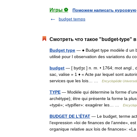
Игры ⚽
Поможем написать курсовую
budget temps
Смотреть что такое "budget-type" в
Budget type
— ● Budget type modèle d un b
utilisé pour l observation des variations du 
budget
— [ bydʒɛ ] n. m. • 1764; mot angl., d
sac, valise » 1 ♦ « Acte par lequel sont autor
services que les lois… …
Encyclopédie Universel
TYPE
— Modèle qui détermine la forme d’une s
archétype); être qui présente la forme la plus
«typé»; «typifier»: exagérer les… …
Encyclopé
BUDGET DE L’ÉTAT
— Le budget, terme actue
l’expression «loi de finances de l’année», est 
organique relative aux lois de finances»: 