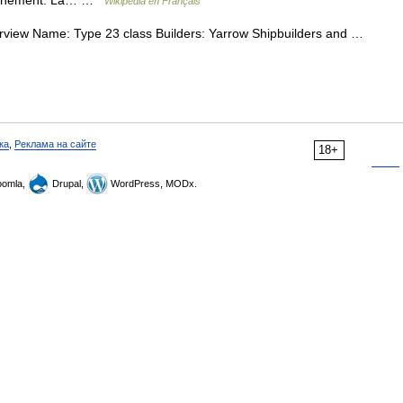
uvernement. La… …
Wikipédia en Français
iew Name: Type 23 class Builders: Yarrow Shipbuilders and …
ка
,
Реклама на сайте
18+
omla,
Drupal,
WordPress, MODx.