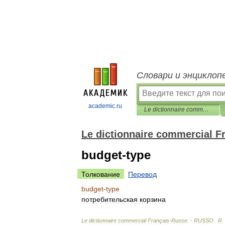
Словари и энциклоп
academic.ru
Le dictionnaire commercial Français-Russe
Le dictionnaire commercial F
budget-type
Толкование
Перевод
budget
-
type
потребительская
корзина
Le
dictionnaire
commercial
Français
-
Russe
. -
RUSSO
.
R
.