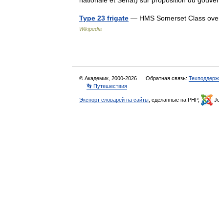
nationale et Sénat) sur proposition du go
Type 23 frigate
— HMS Somerset Class overv
Wikipedia
© Академик, 2000-2026
Обратная связь:
Техподдерж
👣 Путешествия
Экспорт словарей на сайты
, сделанные на PHP,
Jo