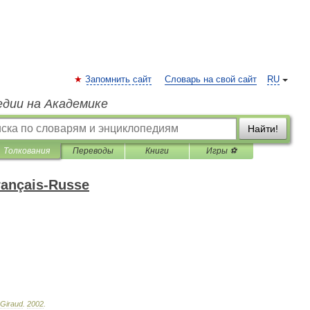
Запомнить сайт
Словарь на свой сайт
RU
едии на Академике
Найти!
Толкования
Переводы
Книги
Игры ⚽
rançais-Russe
Giraud
.
2002
.