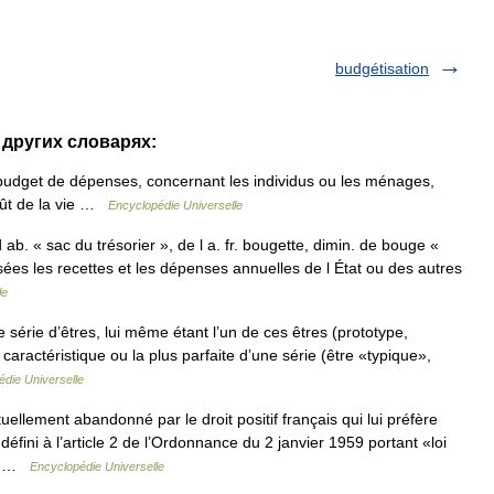
budgétisation
 других словарях:
udget de dépenses, concernant les individus ou les ménages,
coût de la vie …
Encyclopédie Universelle
 ab. « sac du trésorier », de l a. fr. bougette, dimin. de bouge «
isées les recettes et les dépenses annuelles de l État ou des autres
le
érie d’êtres, lui même étant l’un de ces êtres (prototype,
 caractéristique ou la plus parfaite d’une série (être «typique»,
die Universelle
llement abandonné par le droit positif français qui lui préfère
défini à l’article 2 de l’Ordonnance du 2 janvier 1959 portant «loi
«La …
Encyclopédie Universelle