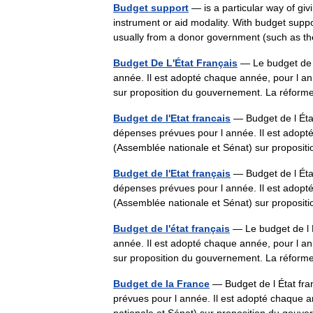
Budget support
— is a particular way of giv
instrument or aid modality. With budget suppo
usually from a donor government (such as
Budget De L'État Français
— Le budget de l 
année. Il est adopté chaque année, pour l an
sur proposition du gouvernement. La réfor
Budget de l'Etat francais
— Budget de l État 
dépenses prévues pour l année. Il est adopt
(Assemblée nationale et Sénat) sur propos
Budget de l'Etat français
— Budget de l État 
dépenses prévues pour l année. Il est adopt
(Assemblée nationale et Sénat) sur propos
Budget de l'état français
— Le budget de l É
année. Il est adopté chaque année, pour l an
sur proposition du gouvernement. La réfor
Budget de la France
— Budget de l État fran
prévues pour l année. Il est adopté chaque 