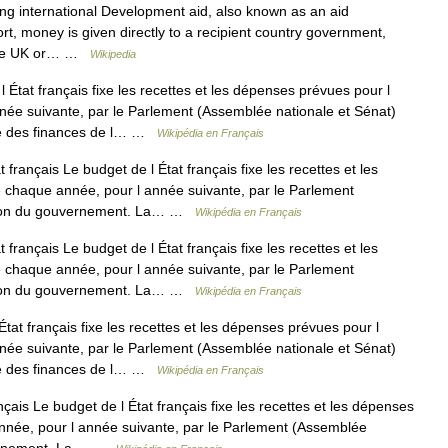
ing international Development aid, also known as an aid
rt, money is given directly to a recipient country government,
 the UK or… …
Wikipedia
État français fixe les recettes et les dépenses prévues pour l
née suivante, par le Parlement (Assemblée nationale et Sénat)
me des finances de l… …
Wikipédia en Français
français Le budget de l État français fixe les recettes et les
é chaque année, pour l année suivante, par le Parlement
ition du gouvernement. La… …
Wikipédia en Français
français Le budget de l État français fixe les recettes et les
é chaque année, pour l année suivante, par le Parlement
ition du gouvernement. La… …
Wikipédia en Français
tat français fixe les recettes et les dépenses prévues pour l
née suivante, par le Parlement (Assemblée nationale et Sénat)
me des finances de l… …
Wikipédia en Français
çais Le budget de l État français fixe les recettes et les dépenses
année, pour l année suivante, par le Parlement (Assemblée